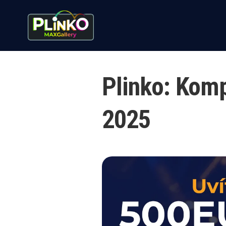
Skip
to
content
Plinko: Komp
2025