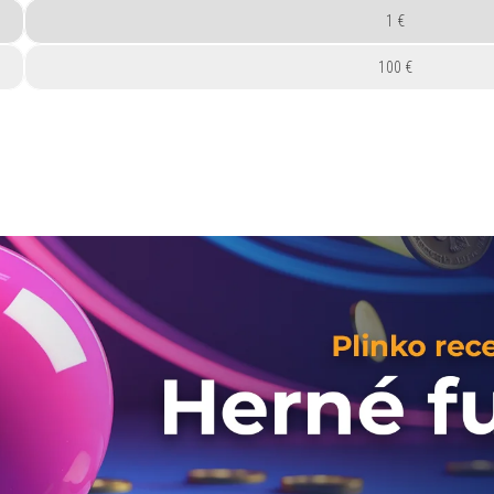
1 €
100 €