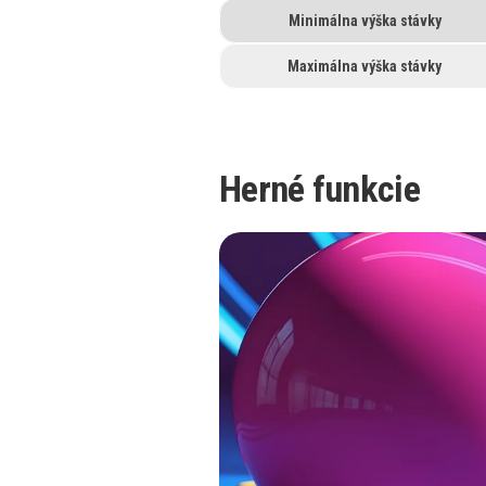
Minimálna výška stávky
Maximálna výška stávky
Herné funkcie