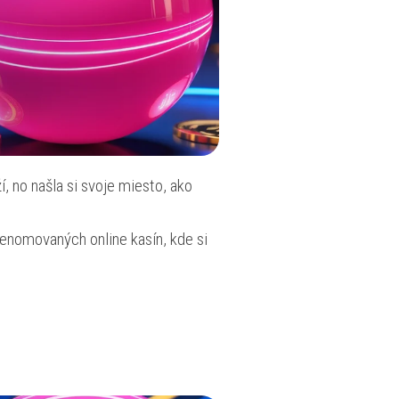
í, no našla si svoje miesto, ako
enomovaných online kasín, kde si