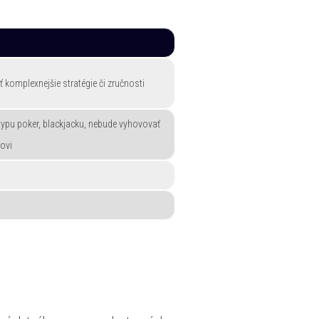
komplexnejšie stratégie či zručnosti
y typu poker, blackjacku, nebude vyhovovať
ovi