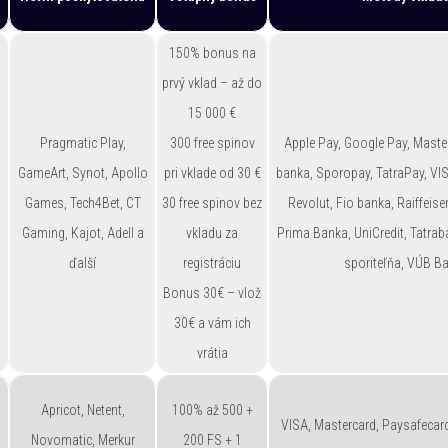
150% bonus na
prvý vklad – až do
15 000 €
Pragmatic Play,
300 free spinov
Apple Pay, Google Pay, Maste
GameArt, Synot, Apollo
pri vklade od 30 €
banka, Sporopay, TatraPay, VIS
Games, Tech4Bet, CT
30 free spinov bez
Revolut, Fio banka, Raiffeis
Gaming, Kajot, Adell a
vkladu za
Prima Banka, UniCredit, Tatra
ďalší
registráciu
sporiteľňa, VÚB B
Bonus 30€ – vlož
30€ a vám ich
vrátia
Apricot, Netent,
100% až 500 +
VISA, Mastercard, Paysafecard, S
Novomatic, Merkur
200 FS + 1